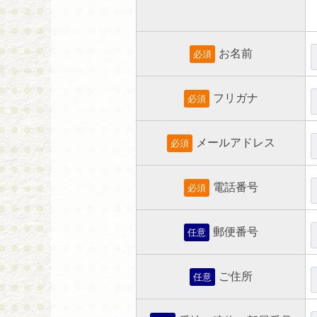
お名前
必須
フリガナ
必須
メールアドレス
必須
電話番号
必須
郵便番号
任意
ご住所
任意