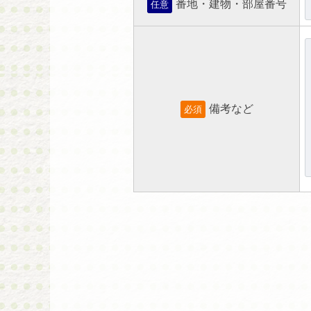
番地・建物・部屋番号
任意
備考など
必須